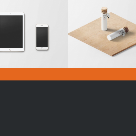
assic Single Entry
Classic Single Ent
oraires
Contact
u lundi au vendredi
secretariat@creche-
lesecureuils.fr
e 7h30 à 19h