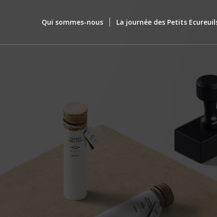
Qui sommes-nous
La journée des Petits Ecureuil