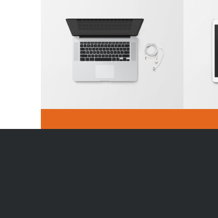
Modern Single Entry
Cl
Adresse
H
28 Chemin de l’Ariel
D
78380 Bougival
D
01 30 82 00 30