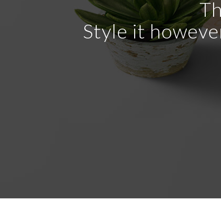
Th
Style it howeve