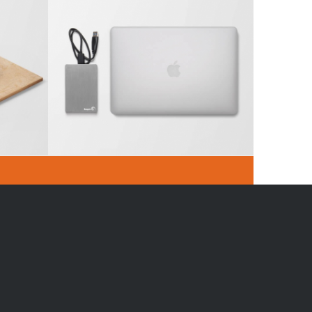
ry #2
MacBook PRO & SSD
Qui sommes-nous
La journée des Petits Ecureuils
Le projet
Inscription