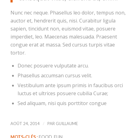
Nunc nec neque. Phasellus leo dolor, tempus non,
auctor et, hendrerit quis, nisi. Curabitur ligula
sapien, tincidunt non, euismod vitae, posuere
imperdiet, leo. Maecenas malesuada. Praesent
congue erat at massa. Sed cursus turpis vitae
tortor.
Donec posuere vulputate arcu.
Phasellus accumsan cursus velit.
Vestibulum ante ipsum primis in faucibus orci
luctus et ultrices posuere cubilia Curae;
Sed aliquam, nisi quis porttitor congue
/
AOÛT 24, 2014
PAR
GUILLAUME
MOTS-CLÉS :
FOOD
,
FUN